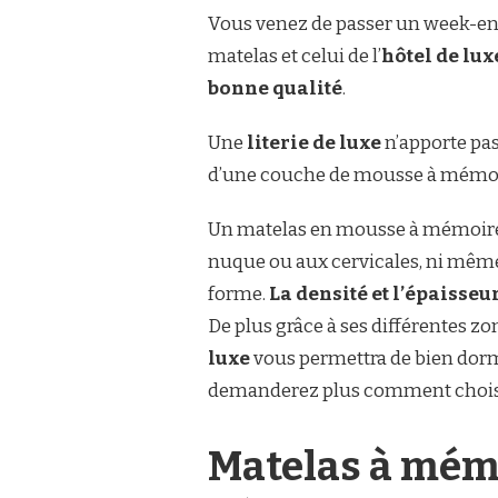
DE
Vous venez de passer un week-end 
LUXE
matelas et celui de l’
hôtel de lux
:
POURQUOI
bonne qualité
.
CHOISIR
CE
Une
literie de luxe
n’apporte pas
GENRE
DE
d’une couche de mousse à mémoir
LITERIE
?
Un matelas en mousse à mémoire d
nuque ou aux cervicales, ni même 
forme.
La densité et l’épaisseu
De plus grâce à ses différentes zo
luxe
vous permettra de bien dorm
demanderez plus comment choisir 
Matelas à mémo