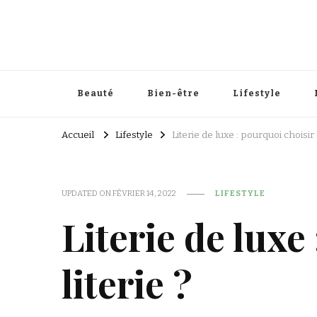
Beauté
Bien-être
Lifestyle
Accueil
Lifestyle
Literie de luxe : pourquoi choisir 
UPDATED ON
FÉVRIER 14, 2022
LIFESTYLE
Literie de luxe
literie ?