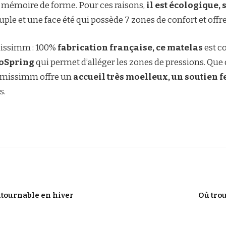
à mémoire de forme. Pour ces raisons,
il est écologique,
ouple et une face été qui possède 7 zones de confort et offr
issimm : 100%
fabrication française, ce matelas
est c
uoSpring
qui permet d’alléger les zones de pressions. Que 
eamissimm offre un
accueil très moelleux, un soutien f
s.
tournable en hiver
Où trou