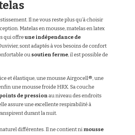
telas
stissement. Il ne vous reste plus qu’à choisir
xception. Matelas en mousse, matelas en latex
s qui offre
une indépendance de
vivier, sont adaptés à vos besoins de confort
onfortable ou
soutien ferme
, il est possible de
ce et élastique, une mousse Airgocell®, une
 enfin une mousse froide HRX. Sa couche
 points de pression
au niveau des endroits
le assure une excellente respirabilité à
anspirent durant la nuit.
naturel différentes. Il ne contient ni
mousse