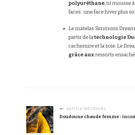
polyuréthane
, ni mousse 
faces : une face hiver plus s
Le matelas Simmons Dream
partir de la
technologie D
cachemire et la soie. Le Dr
grâce aux
ressorts ensaché
ARTICLE PRÉCÉDENT
Doudoune chaude femme : incon