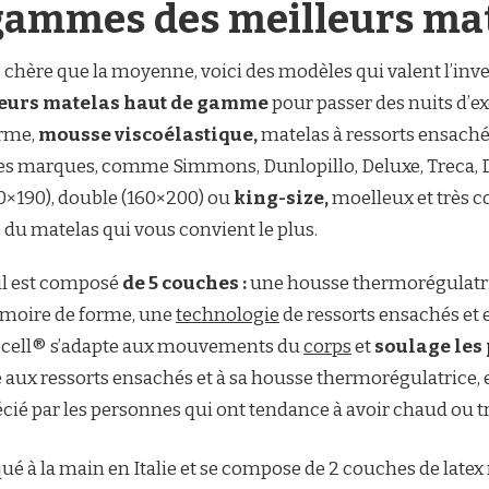
 gammes des meilleurs ma
us chère que la moyenne, voici des modèles qui valent l’inve
leurs matelas haut de gamme
pour passer des nuits d’e
orme,
mousse viscoélastique,
matelas à ressorts ensaché
es marques, comme Simmons, Dunlopillo, Deluxe, Treca, Du
90×190), double (160×200) ou
king-size,
moelleux et très c
 du matelas qui vous convient le plus.
il est composé
de 5 couches :
une housse thermorégulatri
moire de forme, une
technologie
de ressorts ensachés et
ocell® s’adapte aux mouvements du
corps
et
soulage les
 aux ressorts ensachés et à sa housse thermorégulatrice, el
écié par les personnes qui ont tendance à avoir chaud ou tr
iqué à la main en Italie et se compose de 2 couches de latex 