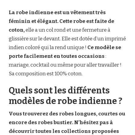
ROBE
INDIENNE
La robe indienne est un vêtement très
:
PORTÉE
féminin et élégant. Cette robe est faite de
EN
coton,
elle a un col rond et une fermeture à
TOUTES
OCCASIONS
glissière sur le devant. Elle est dotée d’un imprimé
indien coloré qui la rend unique !
Ce modèle se
porte facilement en toutes occasions
:
mariage, cocktail ou même pour aller travailler !
Sa composition est 100% coton.
Quels sont les différents
modèles de robe indienne ?
Vous trouverez des robes longues, courtes ou
encore des robes bustier. N’hésitez pas à
découvrir toutes les collections proposées