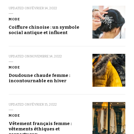
UPDATED ON
FÉVRIER 14, 2022
MODE
Coiffure chinoise : un symbole
social antique et influent
UPDATED ON
NOVEMBRE 14, 2022
MODE
Doudoune chaude femme :
incontournable en hiver
UPDATED ON
FÉVRIER 15, 2022
MODE
Vêtement français femme :
vêtements éthiques et