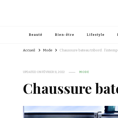
Beauté
Bien-être
Lifestyle
Accueil
Mode
Chaussure bateau tribord : l’intempo
UPDATED ON
FÉVRIER 11, 2022
MODE
Chaussure batea