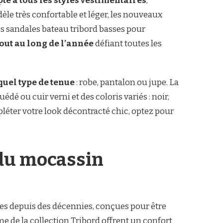
te à tous les styles vestimentaires
,
èle très confortable et léger, les nouveaux
s sandales bateau tribord basses pour
out au long de l’année
défiant toutes les
quel type de tenue
: robe, pantalon ou jupe. La
dé ou cuir verni et des coloris variés : noir,
léter votre look décontracté chic, optez pour
 du mocassin
ves depuis des décennies, conçues pour être
 de la collection Tribord offrent un confort