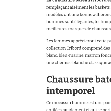
La chaussure bateau tribord es
L’INTEMPORALITÉ
!
remplaçant aisément les baskets, 
modèles ont une bonne adhérence,
hommes sont élégantes, technique
meilleures marques de chaussur
Les femmes apprécieront cette p
collection Tribord comprend des mo
blanc, bleu-marine, marron foncé,
une chemise blanche classique a
Chaussure bate
intemporel
Ce mocassin homme est une paire d
enfilées rapidement et qui se por