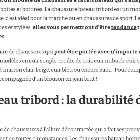
t un modèle de chaussures à lacets bateau qui s’adap
bottes et bottines. La chaussure bateau tribord est un mod
 c’est idéal pour la marche ou en chaussures de sport. Le
s et stylées,
elles vous permettront d’être
tendance
t
es.
aire de chaussures qui
peut être portée avec n’importe 
dèles en cuir souple, croûte de cuir, cuir nubuck, cuir sué
 marron clair, beige, cuir bleu ou encore kaki… Pour comp
ccompagnée d’un blouson en jean brut !
au tribord : la durabilité
e chaussures à l’allure décontractée qui a fait ses preu
tent en toutes circonstances. Les chaussures bateau homme