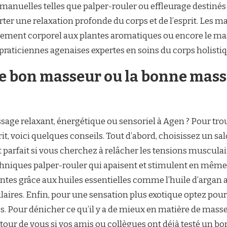
manuelles telles que palper-rouler ou effleurage destinés
ter une relaxation profonde du corps et de l’esprit. Les
ppement corporel aux plantes aromatiques ou encore le mas
raticiennes agenaises expertes en soins du corps holistiq
e bon masseur ou la bonne mas
sage relaxant, énergétique ou sensoriel à Agen ? Pour trou
rit, voici quelques conseils. Tout d’abord, choisissez un 
 parfait si vous cherchez à relâcher les tensions muscula
echniques palper-rouler qui apaisent et stimulent en mêm
axantes grâce aux huiles essentielles comme l’huile d’argan
ires. Enfin, pour une sensation plus exotique optez pour 
s. Pour dénicher ce qu’il y a de mieux en matière de mass
our de vous si vos amis ou collègues ont déjà testé un b