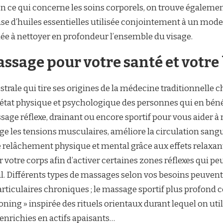
En ce qui concerne les soins corporels, on trouve égaleme
base d’huiles essentielles utilisée conjointement à un mode
e à nettoyer en profondeur l’ensemble du visage.
assage pour votre santé et votre 
rale qui tire ses origines de la médecine traditionnelle chi
 l’état physique et psychologique des personnes qui en bén
age réflexe, drainant ou encore sportif pour vous aider à 
ge les tensions musculaires, améliore la circulation san
e relâchement physique et mental grâce aux effets relaxan
r votre corps afin d’activer certaines zones réflexes qui p
 Différents types de massages selon vos besoins peuvent ê
articulaires chroniques ; le massage sportif plus profond 
ning » inspirée des rituels orientaux durant lequel on uti
enrichies en actifs apaisants…