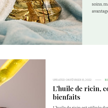
UPDATED ON
FÉVRIER 15, 2022
B
L’huile de ricin, 
bienfaits
L’huile de ricin est utilisée 