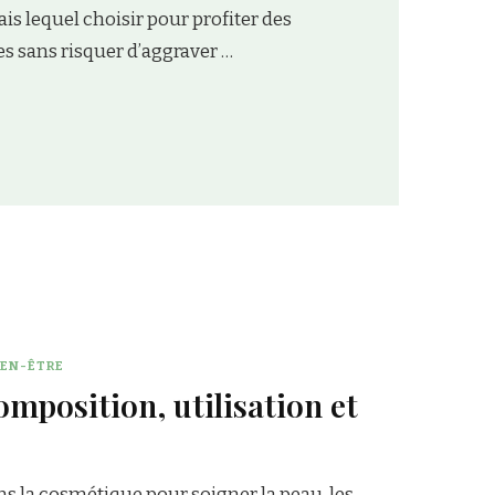
massage à Agen est réputé pour offrir les 
grands avantages. Depuis le très relaxant 
IEN-ÊTRE
composition, utilisation et
dans la cosmétique pour soigner la peau, les