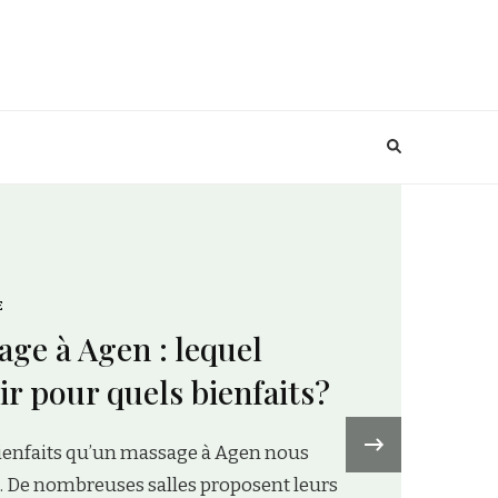
BIEN-ÊTRE
Plaisir et santé, les bienfa
du massage à Agen !
›
Si vous recherchez à la fois bien-être et san