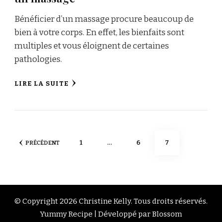
Bénéficier d’un massage procure beaucoup de
bien à votre corps. En effet, les bienfaits sont
multiples et vous éloignent de certaines
pathologies.
LIRE LA SUITE
Navigation
PAGE
PAGE
PAGE
1
…
6
7
PRÉCÉDENT
des
articles
© Copyright 2026
Christine Kelly
. Tous droits réservés.
Yummy Recipe | Développé par
Blossom